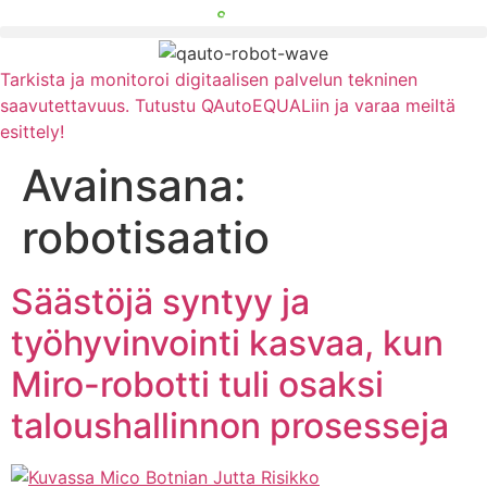
Mene
sisältöön
Tarkista ja monitoroi digitaalisen palvelun tekninen
saavutettavuus. Tutustu QAutoEQUALiin ja varaa meiltä
esittely!
Avainsana:
robotisaatio
Säästöjä syntyy ja
työhyvinvointi kasvaa, kun
Miro-robotti tuli osaksi
taloushallinnon prosesseja