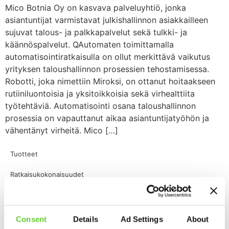
Mico Botnia Oy on kasvava palveluyhtiö, jonka
asiantuntijat varmistavat julkishallinnon asiakkailleen
sujuvat talous- ja palkkapalvelut sekä tulkki- ja
käännöspalvelut. QAutomaten toimittamalla
automatisointiratkaisulla on ollut merkittävä vaikutus
yrityksen taloushallinnon prosessien tehostamisessa.
Robotti, joka nimettiin Miroksi, on ottanut hoitaakseen
rutiiniluontoisia ja yksitoikkoisia sekä virhealttiita
työtehtäviä. Automatisointi osana taloushallinnon
prosessia on vapauttanut aikaa asiantuntijatyöhön ja
vähentänyt virheitä. Mico […]
Tuotteet
Ratkaisukokonaisuudet
Ohjelmistorobotiikka (RPA)
Kannattavuuslaskuri
Consent
Details
Ad Settings
About