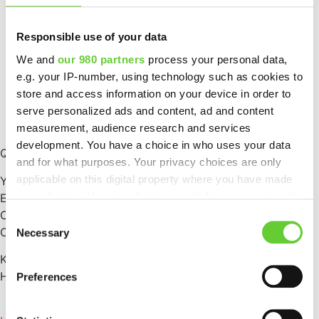
Ajankohtaista
Responsible use of your data
Yritys
We and
our 980 partners
process your personal data,
Capture
e.g. your IP-number, using technology such as cookies to
store and access information on your device in order to
Cloud
serve personalized ads and content, ad and content
measurement, audience research and services
QAutoEQUAL
development. You have a choice in who uses your data
QAutomate Oy
and for what purposes. Your privacy choices are only
applicable on this digital property where you have made
Y-tunnus: 2672609-6
your choices. You can change or withdraw your consent
E-laskuosoite: 003726726096
any time from the Cookie Declaration or by clicking on
Operaattori: Maventa
Consent
the Privacy trigger icon.
Operaattoritunnus: 003721291126
Necessary
Selection
Kauppaneuvoksentie 8, 00200 Helsinki
Find out more about how your personal data is processed
Hatanpään valtatie 34 A, 33100 Tampere
Preferences
and set your preferences in the
details section
.
We use cookies to personalise content and ads, to