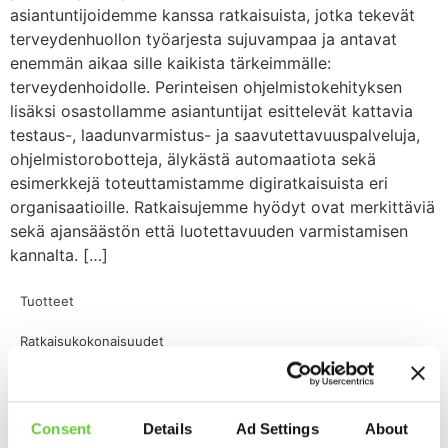
asiantuntijoidemme kanssa ratkaisuista, jotka tekevät
terveydenhuollon työarjesta sujuvampaa ja antavat
enemmän aikaa sille kaikista tärkeimmälle:
terveydenhoidolle. Perinteisen ohjelmistokehityksen
lisäksi osastollamme asiantuntijat esittelevät kattavia
testaus-, laadunvarmistus- ja saavutettavuuspalveluja,
ohjelmistorobotteja, älykästä automaatiota sekä
esimerkkejä toteuttamistamme digiratkaisuista eri
organisaatioille. Ratkaisujemme hyödyt ovat merkittäviä
sekä ajansäästön että luotettavuuden varmistamisen
kannalta. […]
Tuotteet
Ratkaisukokonaisuudet
Ohjelmistorobotiikka (RPA)
Kannattavuuslaskuri
Consent
Details
Ad Settings
About