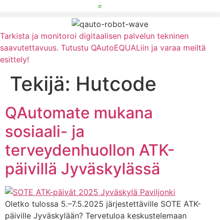
Mene
sisältöön
Tarkista ja monitoroi digitaalisen palvelun tekninen
saavutettavuus. Tutustu QAutoEQUALiin ja varaa meiltä
esittely!
Tekijä:
Hutcode
QAutomate mukana
sosiaali- ja
terveydenhuollon ATK-
päivillä Jyväskylässä
Oletko tulossa 5.–7.5.2025 järjestettäville SOTE ATK-
päiville Jyväskylään? Tervetuloa keskustelemaan