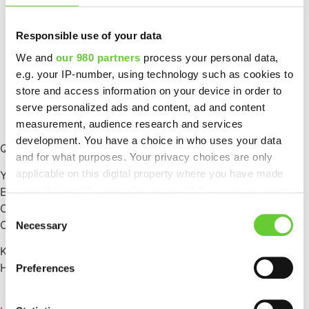
Ajankohtaista
Responsible use of your data
Yritys
We and
our 980 partners
process your personal data,
Capture
e.g. your IP-number, using technology such as cookies to
store and access information on your device in order to
Cloud
serve personalized ads and content, ad and content
measurement, audience research and services
QAutoEQUAL
development. You have a choice in who uses your data
QAutomate Oy
and for what purposes. Your privacy choices are only
applicable on this digital property where you have made
Y-tunnus: 2672609-6
your choices. You can change or withdraw your consent
E-laskuosoite: 003726726096
any time from the Cookie Declaration or by clicking on
Operaattori: Maventa
Consent
the Privacy trigger icon.
Operaattoritunnus: 003721291126
Necessary
Selection
Kauppaneuvoksentie 8, 00200 Helsinki
Find out more about how your personal data is processed
Hatanpään valtatie 34 A, 33100 Tampere
Preferences
and set your preferences in the
details section
.
We use cookies to personalise content and ads, to