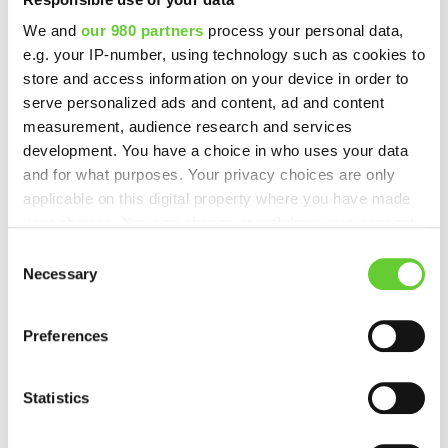
– ja vaikutukset näkyivät nopeasti: työaikaa vapautui
asiantuntijatyöhön, prosessit nopeutuivat ja pullonkaulat
We and
our 980 partners
process your personal data,
katosivat, virheiden määrä väheni ja työhyvinvointi
e.g. your IP-number, using technology such as cookies to
parani. Käytännössä robotti hoitaa nyt mm. toimittajien
store and access information on your device in order to
perustamisen ja muita toistuvia tehtäviä minuuteissa,
serve personalized ads and content, ad and content
kun aiemmin sama työ vei merkittävän osan
measurement, audience research and services
työpäivästä. Mutta ehkä kiinnostavinta ei ole teknologia,
development. You have a choice in who uses your data
vaan vaikutus arkeen:👉 työn […]
and for what purposes. Your privacy choices are only
applicable on this digital property where you have made
Tuotteet
your choices. You can change or withdraw your consent
any time from the Cookie Declaration or by clicking on
Consent
Ratkaisukokonaisuudet
the Privacy trigger icon.
Necessary
Selection
Ohjelmistorobotiikka (RPA)
Find out more about how your personal data is processed
Preferences
Kannattavuuslaskuri
and set your preferences in the
details section
.
Ajankohtaista
We use cookies to personalise content and ads, to
Statistics
provide social media features and to analyse our traffic.
Yritys
We also share information about your use of our site with