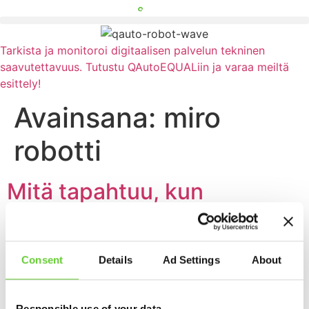
Mene
sisältöön
Tarkista ja monitoroi digitaalisen palvelun tekninen
saavutettavuus. Tutustu QAutoEQUALiin ja varaa meiltä
esittely!
Avainsana:
miro
robotti
Mitä tapahtuu, kun
taloushallinnon rutiinit
siirtyvät robotille?
Consent
Details
Ad Settings
About
Yksi asiakkaistamme otti ohjelmistorobotin osaksi arkea
Responsible use of your data