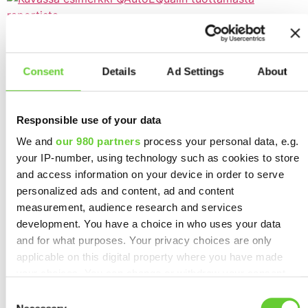
Saavutettavuus kuntoon – ilman arvailua. QAutoEQual
tekee saavutettavuudesta selkeää, mitattavaa ja ennen
kaikkea korjattavaa. Saat käyttöösi kattavat raportit
Consent
Details
Ad Settings
About
saavutettavuusvirheistä – suomeksi ja englanniksi. Ei
pelkkiä huomioita, vaan konkreettiset toimenpiteet.
Raporteista löydät:✔️ Kuvakaappaukset virheellisistä
Responsible use of your data
kohdista✔️ WCAG A-, AA- ja AAA-tason raportoinnin✔️
We and
our 980 partners
process your personal data, e.g.
Saavutettavuuspisteytyksen sivustosi nykytilasta✔️
your IP-number, using technology such as cookies to store
Asiantuntijatiimimme räätälöidyt korjausehdotukset
and access information on your device in order to serve
Saavutettavuus ei ole kertaprojekti.Se on jatkuvaa
personalized ads and content, ad and content
kehittämistä – automaattisesti […]
measurement, audience research and services
Tuotteet
development. You have a choice in who uses your data
Ratkaisukokonaisuudet
and for what purposes. Your privacy choices are only
Ohjelmistorobotiikka (RPA)
applicable on this digital property where you have made
Kannattavuuslaskuri
your choices. You can change or withdraw your consent
Ajankohtaista
any time from the Cookie Declaration or by clicking on the
Consent
Yritys
Privacy trigger icon.