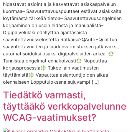
hidastavat asiointia ja kasvattavat asiakaspalvelun
kuormaa– Saavutettavuuspuutteet estävät asiakkaita
löytämästä tärkeää tietoa– Saavutettavuusongelmien
korjaaminen on usein hidasta ja manuaalista–
Digipalvelulaki edellyttää ajantasaista
saavutettavuusselostetta Ratkaisu?QAutoEQual tuo
saavutettavuuden ja laadunvarmistuksen jatkuvaksi,
automatisoiduksi osaksi digipalveluiden arkea. ❇️
Tunnistaa ongelmat ennakoivasti❇️ Nopeuttaa
korjausprosessia❇️ Tukee lain vaatimusten
täyttämistä❇️ Vapauttaa asiantuntijoiden aikaa
olennaiseen Lopputuloksena sujuvampi […]
Tiedätkö varmasti,
täyttääkö verkkopalvelunne
WCAG-vaatimukset?