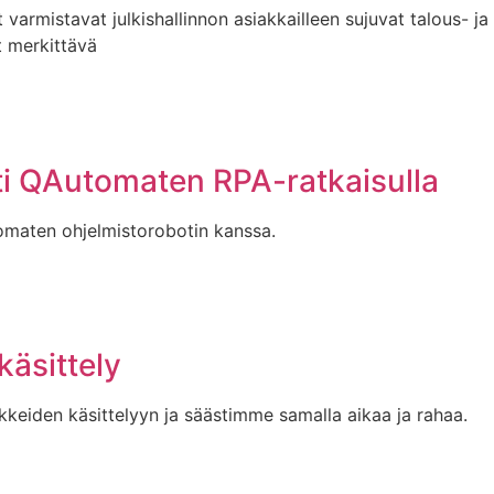
varmistavat julkishallinnon asiakkailleen sujuvat talous- ja
t merkittävä
nti QAutomaten RPA-ratkaisulla
tomaten ohjelmistorobotin kanssa.
äsittely
eiden käsittelyyn ja säästimme samalla aikaa ja rahaa.