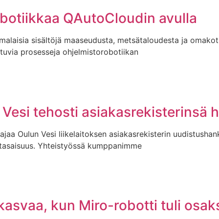
obotiikkaa QAutoCloudin avulla
alaisia sisältöjä maaseudusta, metsätaloudesta ja omakoti
stuvia prosesseja ohjelmistorobotiikan
Vesi tehosti asiakasrekisterinsä ha
jaa Oulun Vesi liikelaitoksen asiakasrekisterin uudistushank
antasaisuus. Yhteistyössä kumppanimme
kasvaa, kun Miro-robotti tuli osak