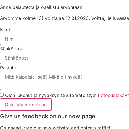
Anna palautetta ja osallistu arvontaan!
Arvomme kolme (3) voittajaa 12.01.2023. Voittajille luvassa 
Nimi
Sähköposti
Palaute
Olen lukenut ja hyväksyn QAutomate Oy:n
tietosuojakäy
Osallistu arvontaan
Give us feedback on our new page
Go ahead, rate our new website and enter a raffle!