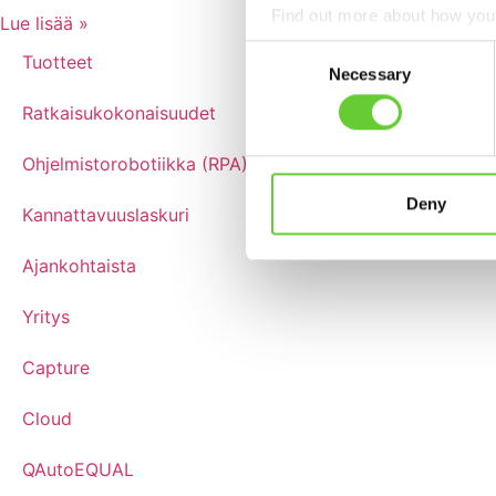
Find out more about how your
Lue lisää »
Consent
Tuotteet
We use cookies to personalis
Necessary
Selection
information about your use of
Ratkaisukokonaisuudet
other information that you’ve
Ohjelmistorobotiikka (RPA)
Deny
Kannattavuuslaskuri
Ajankohtaista
Yritys
Capture
Cloud
QAutoEQUAL