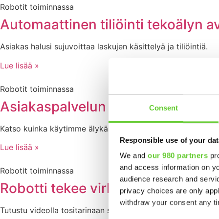
Robotit toiminnassa
Automaattinen tiliöinti tekoälyn a
Asiakas halusi sujuvoittaa laskujen käsittelyä ja tiliöintiä.
Lue lisää »
Robotit toiminnassa
Asiakaspalvelun tilauskäsittelyn 
Consent
Katso kuinka käytimme älykästä automaatiota helpottamaan 
Responsible use of your dat
Lue lisää »
We and
our 980 partners
pro
and access information on yo
Robotit toiminnassa
audience research and servi
Robotti tekee virheetöntä työtä 
privacy choices are only app
withdraw your consent any tim
Tutustu videolla tositarinaan siitä, kuinka asiakkaamme O