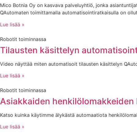
Mico Botnia Oy on kasvava palveluyhtiö, jonka asiantuntijat 
QAutomaten toimittamalla automatisointiratkaisulla on ollu
Lue lisää »
Robotit toiminnassa
Tilausten käsittelyn automatisoi
Video näyttää miten automatisoit tilausten käsittelyn QAu
Lue lisää »
Robotit toiminnassa
Asiakkaiden henkilölomakkeiden k
Katso kuinka käytimme älykästä automaatiota henkilölomakk
Lue lisää »