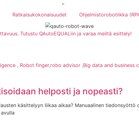
Ratkaisukokonaisuudet
Ohjelmistorobotiikka (RP
ettavuus. Tutustu QAutoEQUALiin ja varaa meiltä esittely!
tisoidaan helposti ja nopeasti?
austen käsittelyyn liikaa aikaa? Manuaalinen tiedonsyöttö on 
avulla