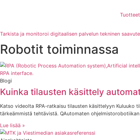
Mene
sisältöön
Tuotteet
Tarkista ja monitoroi digitaalisen palvelun tekninen saavut
Robotit toiminnassa
Blogi
Kuinka tilausten käsittely automa
Katso videolta RPA-ratkaisu tilausten käsittelyyn Kuluuko til
tärkeämmistä tehtävistä. QAutomaten ohjelmistorobotiikan 
Lue lisää »