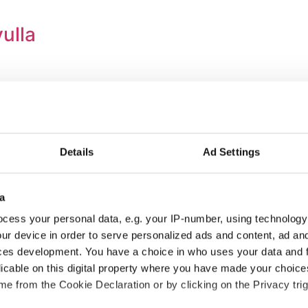
vulla
automatisointi
Details
Ad Settings
asiakaspalvelun tilauskäsittelyä.
a
cess your personal data, e.g. your IP-number, using technology
ur device in order to serve personalized ads and content, ad a
ces development. You have a choice in who uses your data and 
5 kertaa nopeammin
licable on this digital property where you have made your choic
e from the Cookie Declaration or by clicking on the Privacy trig
ulun kaupunki sujuvoittaa prosessia älykästä automaatiota