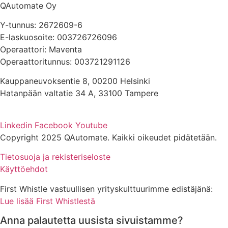
QAutomate Oy
Y-tunnus: 2672609-6
E-laskuosoite: 003726726096
Operaattori: Maventa
Operaattoritunnus: 003721291126
Kauppaneuvoksentie 8, 00200 Helsinki
Hatanpään valtatie 34 A, 33100 Tampere
Linkedin
Facebook
Youtube
Copyright 2025 QAutomate. Kaikki oikeudet pidätetään.
Tietosuoja ja rekisteriseloste
Käyttöehdot
First Whistle vastuullisen yrityskulttuurimme edistäjänä:
Lue lisää First Whistlestä
Anna palautetta uusista sivuistamme?